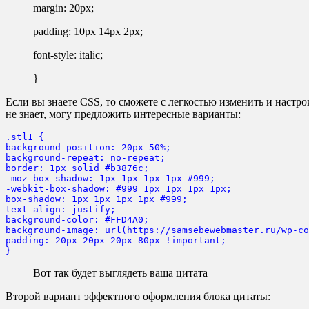
margin: 20px;
padding: 10px 14px 2px;
font-style: italic;
}
Если вы знаете CSS, то сможете с легкостью изменить и настро
не знает, могу предложить интересные варианты:
.stl1 {

background-position: 20px 50%;

background-repeat: no-repeat;

border: 1px solid #b3876c;

-moz-box-shadow: 1px 1px 1px 1px #999;

-webkit-box-shadow: #999 1px 1px 1px 1px;

box-shadow: 1px 1px 1px 1px #999;

text-align: justify;

background-color: #FFD4A0;

background-image: url(https://samsebewebmaster.ru/wp-co
padding: 20px 20px 20px 80px !important;

}
Вот так будет выглядеть ваша цитата
Второй вариант эффектного оформления блока цитаты: