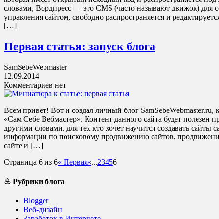
словами, Вордпресс — это CMS (часто называют движок) для с
управления сайтом, свободно распространяется и редактируется
[…]
Первая статья: запуск блога
SamSebeWebmaster
12.09.2014
Комментариев нет
Всем привет! Вот и создал личный блог SamSebeWebmaster.ru, 
«Сам Себе Вебмастер». Контент данного сайта будет полезен 
другими словами, для тех кто хочет научится создавать сайты 
информации по поисковому продвижению сайтов, продвижению 
сайте и […]
Страница 6 из 6
« Первая
«
...
2
3
4
5
6
♨ Рубрики блога
Blogger
Веб-дизайн
Заработок в Интернете