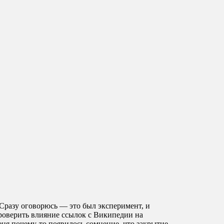
 Сразу оговорюсь — это был эксперимент, и
проверить влияние ссылок с Википедии на
еня почему-то появилось сомнение, что закрытие